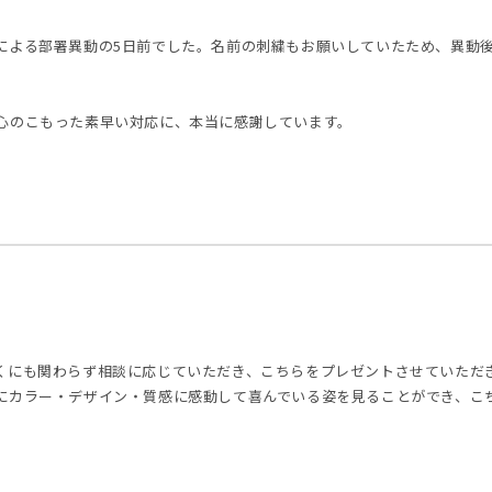
による部署異動の5日前でした。名前の刺繍もお願いしていたため、異動
心のこもった素早い対応に、本当に感謝しています。
くにも関わらず相談に応じていただき、こちらをプレゼントさせていただ
にカラー・デザイン・質感に感動して喜んでいる姿を見ることができ、こ