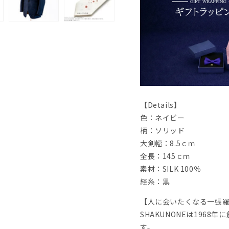
【Details】
色：ネイビー
柄：ソリッド
大剣幅：8.5ｃｍ
全長：145ｃｍ
素材：SILK 100％
経糸：黒
【人に会いたくなる一張
SHAKUNONEは196
す。