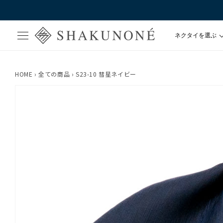
ネクタイを選ぶ
SHAKUNONE
HOME
›
全ての商品
›
S23-10 彗星ネイビー
ワンポイント
ソリッド
ストライプ・ド
ペイズリー・チ
コモン
フォーマル
Fabric by IT