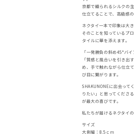
京都で織られるシルクの生
仕立てることで、高級感の
ネクタイ一本で印象は大き
そのことを知っているプロ
タイルに華を添えます。
「一発勝負の斜め45°バ
「質感と風合いを引き出
め、手で触れながら仕立て
び目に繋がります。
SHAKUNONEに出会って
りたい」と思ってくださる
が最大の喜びです。
私たちが届けるネクタイ
サイズ
大剣幅：8.5ｃｍ