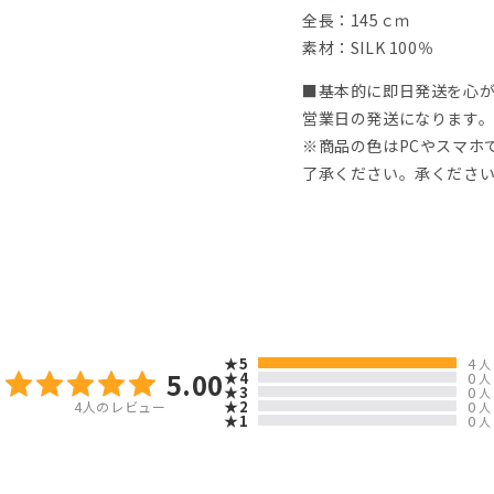
全長：145ｃｍ
素材：SILK 100％
■基本的に即日発送を心
営業日の発送になります
※商品の色はPCやスマホ
了承ください。承くださ
★5
4
人
5.00
★4
0
人
★3
0
人
★2
0
4
人のレビュー
人
★1
0
人