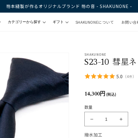
笏本縫製が作るオリジナルブランド 笏の音 - SHAKUNONE -
SHAKUNONEについて
お問い合
カテゴリーから探す
ギフト
ロゴ
ネクタイ
ギフトラッピング
ネクタイピン
eギフト
SHAKUNONE
S23-10 彗星
ちょこ蝶タイ
ット
リボンシュシュ
5.0
（
4
）
件
ェック
ハンカチ＆手ぬぐい
14,300円
(税込)
SHAKUNONEロゴ靴下
数量
ストール
ALYシリーズ
トートバック
ポケットチーフ
撥水加工