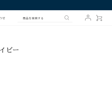
ロ
カ
グ
ー
わせ
商品を検索する
イ
ト
ン
ネイビー