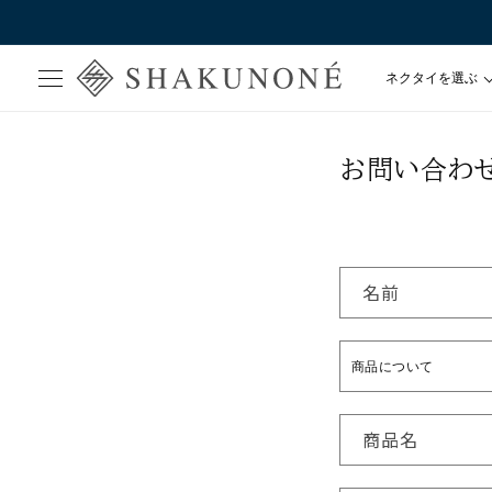
ネクタイを選ぶ
SHAKUNONE
お問い合わ
ワンポイント
ソリッド
ストライプ・ド
名前
ペイズリー・チ
コモン
フォーマル
Fabric by IT
商品名