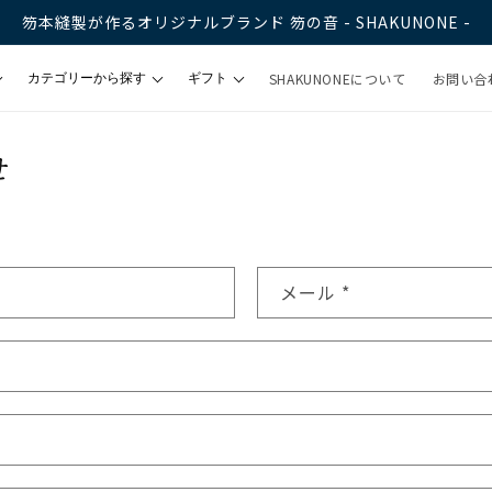
笏本縫製が作るオリジナルブランド 笏の音 - SHAKUNONE -
SHAKUNONEについて
お問い合
カテゴリーから探す
ギフト
ロゴ
ネクタイ
ギフトラッピング
せ
ネクタイピン
eギフト
ちょこ蝶タイ
ット
リボンシュシュ
メール
*
ェック
ハンカチ＆手ぬぐい
SHAKUNONEロゴ靴下
ストール
ALYシリーズ
トートバック
ポケットチーフ